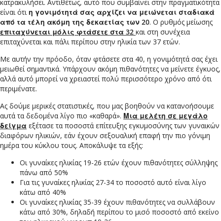
κατρακυλήσει. Αντιθέτως, αυτό που συμβαίνει στην πραγματικότητα
είναι ότι
η γονιμότητά σας αρχίζει να μειώνεται σταδιακά
από τα τέλη ακόμη της δεκαετίας των 20
. Ο ρυθμός μείωσης
επιταχύνεται μόλις φτάσετε στα 32
και στη συνέχεια
επιταχύνεται και πάλι περίπου στην ηλικία των 37 ετών.
Με αυτήν την πρόοδο, όταν φτάσετε στα 40, η γονιμότητά σας έχει
μειωθεί σημαντικά. Υπάρχουν ακόμη πιθανότητες να μείνετε έγκυος,
αλλά αυτό μπορεί να χρειαστεί πολύ περισσότερο χρόνο από ότι
περιμένατε.
Ας δούμε μερικές στατιστικές, που μας βοηθούν να κατανοήσουμε
αυτά τα δεδομένα λίγο πιο «καθαρά».
Μια μελέτη σε μεγάλο
δείγμα
εξέτασε τα ποσοστά επίτευξης εγκυμοσύνης των γυναικών
διαφόρων ηλικιών, εάν έχουν σεξουαλική επαφή την πιο γόνιμη
ημέρα του κύκλου τους. Αποκάλυψε τα εξής:
Οι γυναίκες ηλικίας 19-26 ετών έχουν πιθανότητες σύλληψης
πάνω από 50%
Για τις γυναίκες ηλικίας 27-34 το ποσοστό αυτό είναι λίγο
κάτω από 40%
Οι γυναίκες ηλικίας 35-39 έχουν πιθανότητες να συλλάβουν
κάτω από 30%, δηλαδή περίπου το μισό ποσοστό από εκείνο