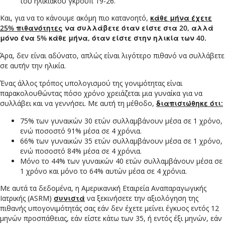
του ηλικιακού γκρουπ 19-26.
Και, για να το κάνουμε ακόμη πιο κατανοητό,
κάθε μήνα έχετε
25% πιθανότητες
να συλλάβετε όταν είστε στα 20, αλλά
μόνο ένα 5% κάθε μήνα, όταν είστε στην ηλικία των 40.
Άρα, δεν είναι αδύνατο, απλώς είναι λιγότερο πιθανό να συλλάβετε
σε αυτήν την ηλικία.
Ένας άλλος τρόπος υπολογισμού της γονιμότητας είναι
παρακολουθώντας πόσο χρόνο χρειάζεται μια γυναίκα για να
συλλάβει και να γεννήσει. Με αυτή τη μέθοδο,
διαπιστώθηκε ότι:
75% των γυναικών 30 ετών συλλαμβάνουν μέσα σε 1 χρόνο,
ενώ ποσοστό 91% μέσα σε 4 χρόνια.
66% των γυναικών 35 ετών συλλαμβάνουν μέσα σε 1 χρόνο,
ενώ ποσοστό 84% μέσα σε 4 χρόνια.
Μόνο το 44% των γυναικών 40 ετών συλλαμβάνουν μέσα σε
1 χρόνο και μόνο το 64% αυτών μέσα σε 4 χρόνια.
Με αυτά τα δεδομένα, η Αμερικανική Εταιρεία Αναπαραγωγικής
Ιατρικής (ASRM)
συνιστά
να ξεκινήσετε την αξιολόγηση της
πιθανής υπογονιμότητάς σας εάν δεν έχετε μείνει έγκυος εντός 12
μηνών προσπάθειας, εάν είστε κάτω των 35, ή εντός έξι μηνών, εάν