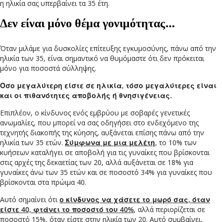
η ηλικία σας υπερβαίνει τα 35 έτη.
Δεν είναι μόνο θέμα γονιμότητας…
Όταν μιλάμε για δυσκολίες επίτευξης εγκυμοσύνης, πάνω από την
ηλικία των 35, είναι σημαντικό να θυμόμαστε ότι δεν πρόκειται
μόνο για ποσοστά σύλληψης.
Όσο μεγαλύτερη είστε σε ηλικία, τόσο μεγαλύτερες είναι
και οι πιθανότητες αποβολής ή θνησιγένειας.
Επιπλέον, ο κίνδυνος ενός εμβρύου με σοβαρές γενετικές
ανωμαλίες, που μπορεί να σας οδηγήσει στο ενδεχόμενο της
τεχνητής διακοπής της κύησης, αυξάνεται επίσης πάνω από την
ηλικία των 35 ετών.
Σύμφωνα με μια μελέτη
, το 10% των
κυήσεων καταλήγει σε αποβολή για τις γυναίκες που βρίσκονται
στις αρχές της δεκαετίας των 20, αλλά αυξάνεται σε 18% για
γυναίκες άνω των 35 ετών και σε ποσοστό 34% για γυναίκες που
βρίσκονται στα πρώιμα 40.
Αυτό σημαίνει ότι
ο κίνδυνος να χάσετε το μωρό σας, όταν
είστε 40, φτάνει το ποσοστό του 40%
, αλλά περιορίζεται σε
ποσοστό 15%, όταν είστε στην ηλικία των 20. Αυτό συμβαίνει,