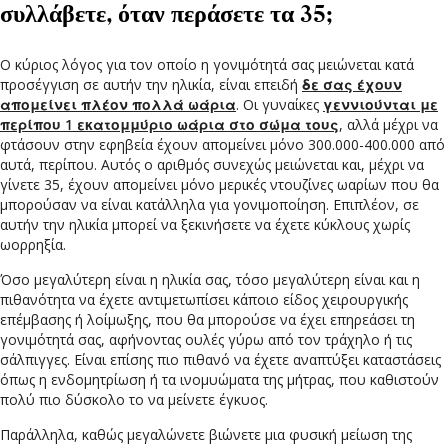
συλλάβετε, όταν περάσετε τα 35;
Ο κύριος λόγος για τον οποίο η γονιμότητά σας μειώνεται κατά
προσέγγιση σε αυτήν την ηλικία, είναι επειδή
δε σας έχουν
απομείνει πλέον πολλά ωάρια
. Οι γυναίκες
γεννιούνται με
περίπου 1 εκατομμύριο ωάρια στο σώμα τους
, αλλά μέχρι να
φτάσουν στην εφηβεία έχουν απομείνει μόνο 300.000-400.000 από
αυτά, περίπου. Αυτός ο αριθμός συνεχώς μειώνεται και, μέχρι να
η δική σου οικογένεια ή
γίνετε 35, έχουν απομείνει μόνο μερικές ντουζίνες ωαρίων που θα
 κάποια μέρα, αλλά ακόμη
μπορούσαν να είναι κατάλληλα για γονιμοποίηση. Επιπλέον, σε
γω διαφόρων καταστάσεων,
αυτήν την ηλικία μπορεί να ξεκινήσετε να έχετε κύκλους χωρίς
 ότι «πρέπει να ξεκινήσεις
ωορρηξία.
ί αυτή η ηλικία, οι δυσκολίες
Όσο μεγαλύτερη είναι η ηλικία σας, τόσο μεγαλύτερη είναι και η
πιθανότητα να έχετε αντιμετωπίσει κάποιο είδος χειρουργικής
επέμβασης ή λοίμωξης, που θα μπορούσε να έχει επηρεάσει τη
γονιμότητά σας, αφήνοντας ουλές γύρω από τον τράχηλο ή τις
σάλπιγγες. Είναι επίσης πιο πιθανό να έχετε αναπτύξει καταστάσεις
όπως η ενδομητρίωση ή τα ινομυώματα της μήτρας, που καθιστούν
πολύ πιο δύσκολο το να μείνετε έγκυος.
Παράλληλα, καθώς μεγαλώνετε βιώνετε μια φυσική μείωση της