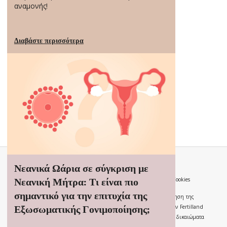
αναμονής!
Διαβάστε περισσότερα
Νεανικά Ωάρια σε σύγκριση με
Νεανική Μήτρα: Τι είναι πιο
Όροι Χρήσης
Δήλωση Απορρήτου
Οδηγία Cookies
σημαντικό για την επιτυχία της
Μέρος της Καμπάνιας Κοινωνικής Ευαισθητοποίησης για τη διατήρηση της
Εξωσωματικής Γονιμοποίησης;
γονιμότητας της Gedeon Richter που χορηγείται στην Ελλάδα από την Fertilland
Pharma. Πνευματική ιδιοκτησία © 2026 Gedeon Richter Plc. Όλα τα δικαιώματα
διατηρούνται.