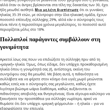
αλλά όταν οι άντρες βρίσκονται στα τέλη της δεκαετίας των 30, έχει
ήδη μειωθεί αισθητά.
Μια μελέτη διαπίστωσε
ότι οι γυναίκες
ηλικίας 35-39 ετών, με σύντροφο στην ίδια ηλικιακή ομάδα, έχουν
ποσοστό επίτευξης σύλληψης 29%, αλλά εάν ο σύντροφός τους
είναι πέντε ή περισσότερα χρόνια μεγαλύτερος, το ποσοστό αυτό
περιορίζεται μόλις στο 18%.
Πολλαπλοί παράγοντες συμβάλλουν στη
γονιμότητα
Αρκετοί ίσως σας πουν να επιδιώξετε τη σύλληψη πριν από τη
«μαγική» ηλικία. Όμως, όπως είδαμε, δεν υπάρχει προκαθορισμένη
ηλικία όπου η γονιμότητά σας (ή, αντίστοιχα, εκείνη του
συντρόφου σας) θα μειωθεί. Με βάση αυτά, η πιθανότητα να
συλλάβετε και να φέρετε στον κόσμο ένα υγιές μωρό μειώνεται
καθώς εσείς και ο σύντροφός σας μεγαλώνετε, καθώς έχετε
λιγότερα βιώσιμα ωάρια διαθέσιμα, καθώς αυξάνονται οι
πιθανότητες αποβολής και θνησιγένειας. Είναι σίγουρα καλύτερο να
ξεκινήσετε την προσπάθεια για σύλληψη νωρίτερα, αρκεί να
θυμάστε ότι δεν υπάρχει «μαγική φόρμουλα» – ή ηλικία – για να
εξασφαλίσετε την επιτυχία.