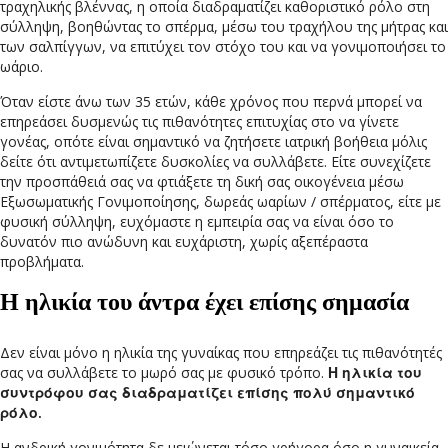
τραχηλικής βλέννας, η οποία διαδραματίζει καθοριστικό ρόλο στη
σύλληψη, βοηθώντας το σπέρμα, μέσω του τραχήλου της μήτρας και
των σαλπίγγων, να επιτύχει τον στόχο του και να γονιμοποιήσει το
ωάριο.
Όταν είστε άνω των 35 ετών, κάθε χρόνος που περνά μπορεί να
επηρεάσει δυσμενώς τις πιθανότητες επιτυχίας στο να γίνετε
γονέας, οπότε είναι σημαντικό να ζητήσετε ιατρική βοήθεια μόλις
δείτε ότι αντιμετωπίζετε δυσκολίες να συλλάβετε. Είτε συνεχίζετε
την προσπάθειά σας να φτιάξετε τη δική σας οικογένεια μέσω
Εξωσωματικής Γονιμοποίησης, δωρεάς ωαρίων / σπέρματος, είτε με
φυσική σύλληψη, ευχόμαστε η εμπειρία σας να είναι όσο το
δυνατόν πιο ανώδυνη και ευχάριστη, χωρίς αξεπέραστα
προβλήματα.
Η ηλικία του άντρα έχει επίσης σημασία
Δεν είναι μόνο η ηλικία της γυναίκας που επηρεάζει τις πιθανότητές
σας να συλλάβετε το μωρό σας με φυσικό τρόπο.
Η ηλικία του
συντρόφου σας διαδραματίζει επίσης πολύ σημαντικό
ρόλο.
Η ανδρική γονιμότητα δε μειώνεται τόσο γρήγορα όσο η γυναικεία,